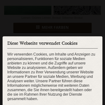
Leinen: Grünes Leinen, Brokat: Silberner Brokat
MEHR FARBEN
Diese Webseite verwendet Cookies
MESSDATEN
Wir verwenden Cookies, um Inhalte und Anzeigen zu
Körpergröße:
Brustumfang:
personalisieren, Funktionen für soziale Medien
cm
cm
anbieten zu können und die Zugriffe auf unsere
Website zu analysieren. Außerdem geben wir
Taillenumfang:
Hüften:
Informationen zu Ihrer Verwendung unserer Website
cm
cm
an unsere Partner für soziale Medien, Werbung und
Analysen weiter. Unsere Partner führen diese
Bizeps:
Handgelenk:
Informationen möglicherweise mit weiteren Daten
cm
cm
zusammen, die Sie ihnen bereitgestellt haben oder
die sie im Rahmen Ihrer Nutzung der Dienste
WIE SIE SICH MESSEN SOLLEN?
gesammelt haben.
PFLEGEHINWEISE