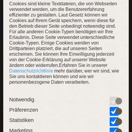
Cookies sind kleine Textdateien, die von Webseiten
verwendet werden, um die Benutzererfahrung
effizienter zu gestalten. Laut Gesetz können wir
Cookies auf Ihrem Gerät speichern, wenn diese für
KAUFEN
den Betrieb dieser Seite unbedingt notwendig sind.
Für alle anderen Cookie-Typen benötigen wir Ihre
Erlaubnis. Diese Seite verwendet unterschiedliche
Cookie-Typen. Einige Cookies werden von
ZUR WUNSCHLISTE
Drittparteien platziert, die auf unseren Seiten
erscheinen. Sie können Ihre Einwilligung jederzeit
von der Cookie-Erklärung auf unserer Website
ändern oder widerrufen.Erfahren Sie in unserer
BESCHREIBUNG
Datenschutzrichtlinie
mehr darüber, wer wir sind, wie
Sie uns kontaktieren können und wie wir
MATERIALEN
personenbezogene Daten verarbeiten.
DETAILS
Notwendig
Präferenzen
Statistiken
Dieser Artikel ist Teil der Kollektion „Elfen Prinz“
Marketing