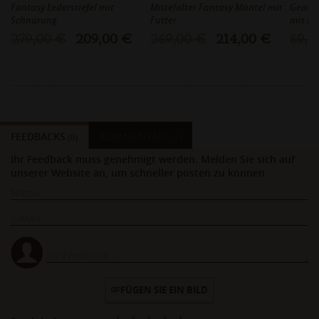
Fantasy Lederstiefel mit
Mittelalter Fantasy Mantel mit
Geätzt
Schnürung
Futter
mit Ke
279,00 €
209,00 €
269,00 €
214,00 €
69,0
FEEDBACKS
KOMMENTARE
(0)
(1)
Ihr Feedback muss genehmigt werden. Melden Sie sich auf
unserer Website an, um schneller posten zu können
FÜGEN SIE EIN BILD