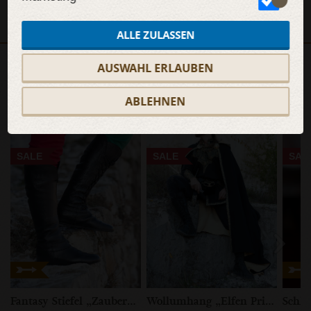
KOLLEKTION ANZEIGEN
ALLE ZULASSEN
AUSWAHL ERLAUBEN
WEITERE INHALTE
ABLEHNEN
SALE
SALE
SAL
Fantasy Stiefel „Zauberwald“
Wollumhang „Elfen Prinz“