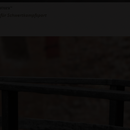
utura“
 für Schwertkampfsport