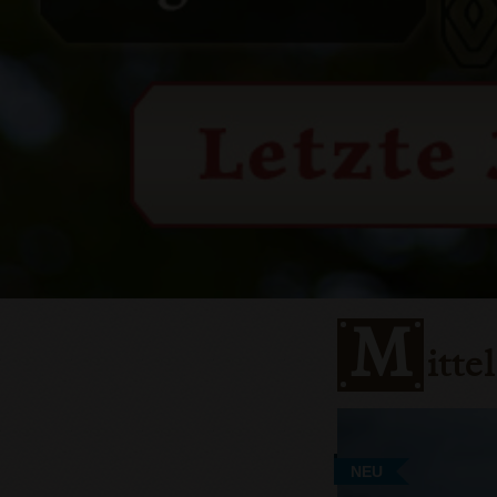
M
itt
NEU