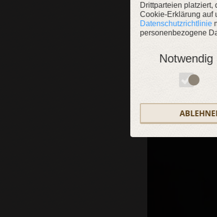
Drittparteien platziert
Cookie-Erklärung auf 
Datenschutzrichtlinie
m
personenbezogene Dat
Notwendig
ABLEHNE