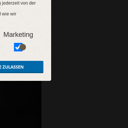
g jederzeit von der
r
 wie wir
Marketing
E ZULASSEN