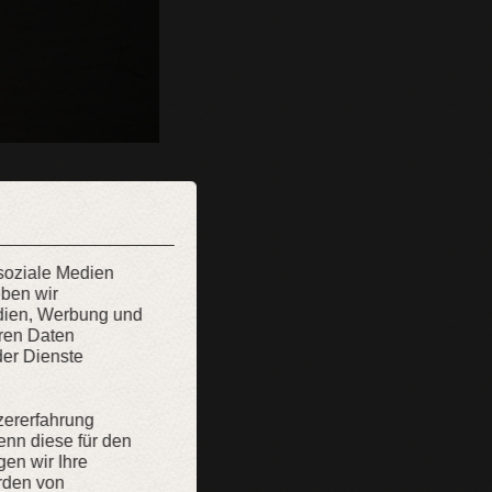
 soziale Medien
eben wir
edien, Werbung und
eren Daten
der Dienste
zererfahrung
enn diese für den
gen wir Ihre
rden von