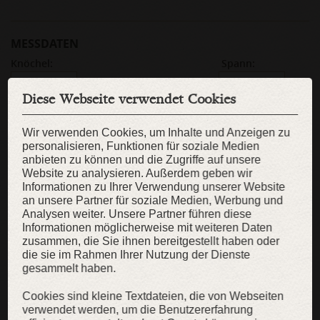
MESSDATEN
Knöchel:
Spann:
cm
cm
Diese Webseite verwendet Cookies
Herrengröße:
Fußlänge:
cm
Wir verwenden Cookies, um Inhalte und Anzeigen zu
personalisieren, Funktionen für soziale Medien
Fußballen-Umfang:
Schräger Rist:
anbieten zu können und die Zugriffe auf unsere
cm
cm
Website zu analysieren. Außerdem geben wir
Informationen zu Ihrer Verwendung unserer Website
an unsere Partner für soziale Medien, Werbung und
Maßanfertigung nicht nötig?
Analysen weiter. Unsere Partner führen diese
Dann bieten wir Lagerartikel an
Informationen möglicherweise mit weiteren Daten
zusammen, die Sie ihnen bereitgestellt haben oder
WIE SIE SICH MESSEN SOLLEN?
die sie im Rahmen Ihrer Nutzung der Dienste
PFLEGEHINWEISE
gesammelt haben.
GRÖSSENTABELLE FÜR SCHUHE
Cookies sind kleine Textdateien, die von Webseiten
verwendet werden, um die Benutzererfahrung