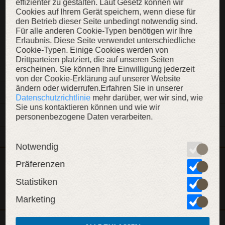
effizienter zu gestalten. Laut Gesetz können wir
Cookies auf Ihrem Gerät speichern, wenn diese für
KAUFEN
den Betrieb dieser Seite unbedingt notwendig sind.
Für alle anderen Cookie-Typen benötigen wir Ihre
Erlaubnis. Diese Seite verwendet unterschiedliche
Cookie-Typen. Einige Cookies werden von
ZUR WUNSCHLISTE
Drittparteien platziert, die auf unseren Seiten
erscheinen. Sie können Ihre Einwilligung jederzeit
von der Cookie-Erklärung auf unserer Website
ändern oder widerrufen.Erfahren Sie in unserer
BESCHREIBUNG
Datenschutzrichtlinie
mehr darüber, wer wir sind, wie
Sie uns kontaktieren können und wie wir
MATERIAL UND DETAILS
personenbezogene Daten verarbeiten.
Notwendig
Dieser Artikel ist Teil der Kollektion „Der Raubvogel“
Präferenzen
KOLLEKTION ANZEIGEN
Statistiken
Marketing