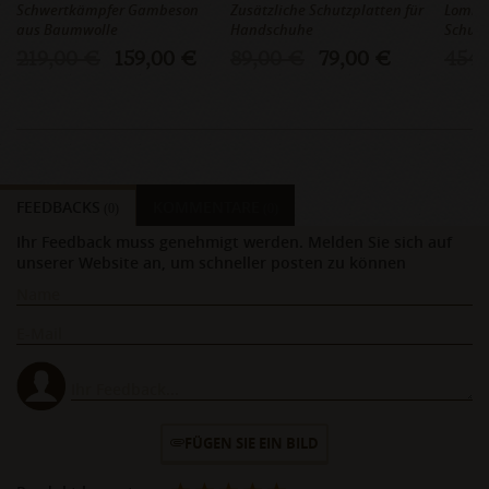
Schwertkämpfer Gambeson
Zusätzliche Schutzplatten für
Lombar
aus Baumwolle
Handschuhe
Schult
219,00 €
159,00 €
89,00 €
79,00 €
454,
FEEDBACKS
KOMMENTARE
(0)
(0)
Ihr Feedback muss genehmigt werden. Melden Sie sich auf
unserer Website an, um schneller posten zu können
FÜGEN SIE EIN BILD