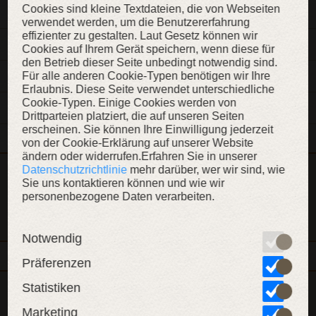
Cookies sind kleine Textdateien, die von Webseiten
verwendet werden, um die Benutzererfahrung
effizienter zu gestalten. Laut Gesetz können wir
BESCHREIBUNG
Cookies auf Ihrem Gerät speichern, wenn diese für
den Betrieb dieser Seite unbedingt notwendig sind.
Für alle anderen Cookie-Typen benötigen wir Ihre
MATERIALIEN
Erlaubnis. Diese Seite verwendet unterschiedliche
Cookie-Typen. Einige Cookies werden von
MERKMALE
Drittparteien platziert, die auf unseren Seiten
erscheinen. Sie können Ihre Einwilligung jederzeit
von der Cookie-Erklärung auf unserer Website
ändern oder widerrufen.Erfahren Sie in unserer
Datenschutzrichtlinie
mehr darüber, wer wir sind, wie
Dieser Artikel ist Teil der Kollektion „Die Wache des Königs“
Sie uns kontaktieren können und wie wir
personenbezogene Daten verarbeiten.
KOLLEKTION ANZEIGEN
Notwendig
Präferenzen
Statistiken
Dieser Artikel ist Teil der Kollektion „Moderne Schwertkunst:
Marketing