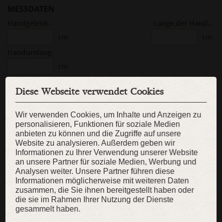
MESSDATEN
Handgelenk:
Länge der Handfläche:
cm
cm
Handumfang:
cm
Diese Webseite verwendet Cookies
Maßanfertigung nicht nötig?
Dann bieten wir Lagerartikel an
Wir verwenden Cookies, um Inhalte und Anzeigen zu
WIE SIE SICH MESSEN SOLLEN?
personalisieren, Funktionen für soziale Medien
PFLEGEHINWEISE
anbieten zu können und die Zugriffe auf unsere
Website zu analysieren. Außerdem geben wir
Informationen zu Ihrer Verwendung unserer Website
an unsere Partner für soziale Medien, Werbung und
Analysen weiter. Unsere Partner führen diese
KAUFEN
Informationen möglicherweise mit weiteren Daten
zusammen, die Sie ihnen bereitgestellt haben oder
die sie im Rahmen Ihrer Nutzung der Dienste
gesammelt haben.
ZUR WUNSCHLISTE