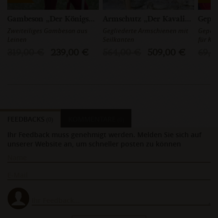
Gambeson „Der Königsmacher“
Armschutz „Der Kavalier II”
Zweiteiliges Gambeson aus
Gegliederte Armschienen mit
Gepols
Leinen
Seilkanten
für Kä
319,00 €
239,00 €
564,00 €
509,00 €
69,0
FEEDBACKS
KOMMENTARE
(0)
(0)
Ihr Feedback muss genehmigt werden. Melden Sie sich auf
unserer Website an, um schneller posten zu können