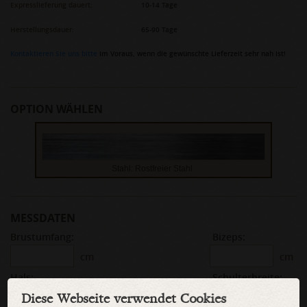
Expresslieferung dauert:
10-14 Tage
Herstellungsdauer:
65-90 Tage
Kontaktieren Sie uns bitte
im Voraus, wenn die gewünschte Lieferzeit sehr nah ist!
OPTION WÄHLEN
Stahl: Rostfreier Stahl
MESSDATEN
Brustumfang:
Bizeps:
cm
cm
Hals:
Schulterbreite:
cm
cm
Diese Webseite verwendet Cookies