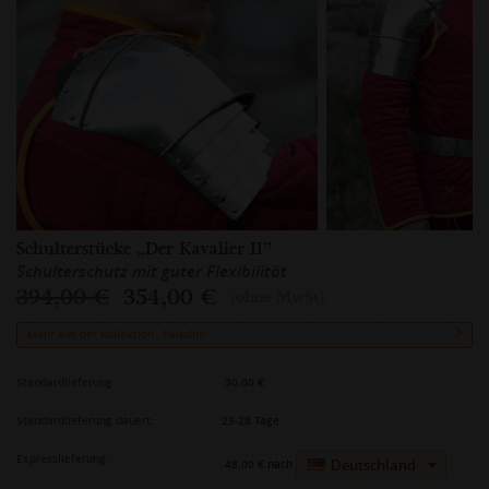
Schulterstücke „Der Kavalier II”
Schulterschutz mit guter Flexibilität
394,00 €
354,00 €
(ohne MwSt)
Mehr aus der Kollektion „Paladin“
Standardlieferung:
30,00 €
Standardlieferung dauert:
23-28 Tage
Expresslieferung:
Deutschland
48,00 €
nach