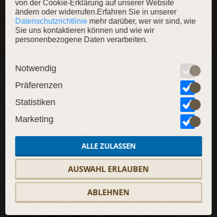
von der Cookie-Erklärung auf unserer Website
Dieser Artikel ist Teil der Kollektion „Paladin“
ändern oder widerrufen.Erfahren Sie in unserer
Datenschutzrichtlinie
mehr darüber, wer wir sind, wie
KOLLEKTION ANZEIGEN
Sie uns kontaktieren können und wie wir
personenbezogene Daten verarbeiten.
Notwendig
WEITERE INHALTE
Präferenzen
Statistiken
Marketing
SALE
SALE
SAL
ALLE ZULASSEN
AUSWAHL ERLAUBEN
ABLEHNEN