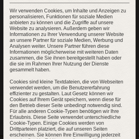
WIE SIE SICH MESSEN SOLLEN?
Wir verwenden Cookies, um Inhalte und Anzeigen zu
PFLEGEHINWEISE
personalisieren, Funktionen für soziale Medien
anbieten zu können und die Zugriffe auf unsere
Website zu analysieren. Außerdem geben wir
Informationen zu Ihrer Verwendung unserer Website
KAUFEN
an unsere Partner für soziale Medien, Werbung und
Analysen weiter. Unsere Partner führen diese
Informationen möglicherweise mit weiteren Daten
zusammen, die Sie ihnen bereitgestellt haben oder
ZUR WUNSCHLISTE
die sie im Rahmen Ihrer Nutzung der Dienste
gesammelt haben.
Cookies sind kleine Textdateien, die von Webseiten
verwendet werden, um die Benutzererfahrung
BESCHREIBUNG
effizienter zu gestalten. Laut Gesetz können wir
Cookies auf Ihrem Gerät speichern, wenn diese für
MATERIALIEN
den Betrieb dieser Seite unbedingt notwendig sind.
Für alle anderen Cookie-Typen benötigen wir Ihre
EIGENSCHAFTEN
Erlaubnis. Diese Seite verwendet unterschiedliche
Cookie-Typen. Einige Cookies werden von
Drittparteien platziert, die auf unseren Seiten
erscheinen. Sie können Ihre Einwilligung jederzeit