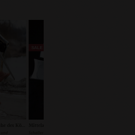
SALE
Beinzeug „Die Wache des Königs“
Mittelalter Schaller Helm
n und
Schaller Helm mit beweglichem