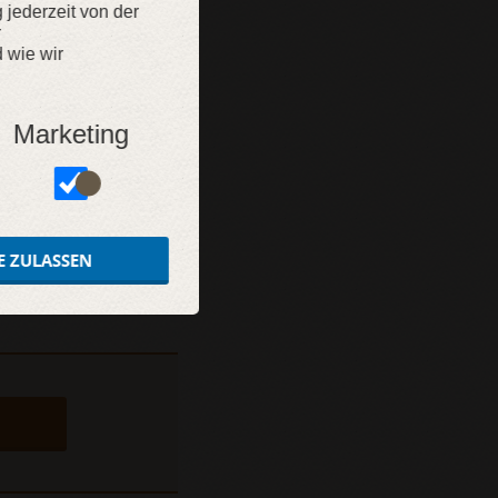
g jederzeit von der
r
 wie wir
Marketing
E ZULASSEN