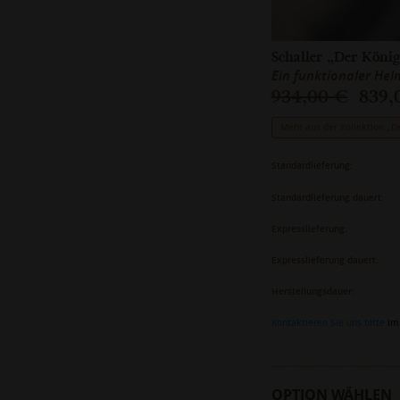
Schaller „Der Köni
Ein funktionaler Helm
934,00 €
839,
Mehr aus der Kollektion „D
Standardlieferung:
Standardlieferung dauert:
Expresslieferung:
Expresslieferung dauert:
Herstellungsdauer:
Kontaktieren Sie uns bitte
im 
OPTION WÄHLEN