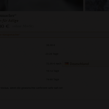
gsmacher“
 für Adlige
00 €
(ohne MwSt)
er Königsmacher“
38,00 €
23-28 Tage
Deutschland
72,00 €
nach
10-14 Tage
74-90 Tage
Voraus, wenn die gewünschte Lieferzeit sehr nah ist!