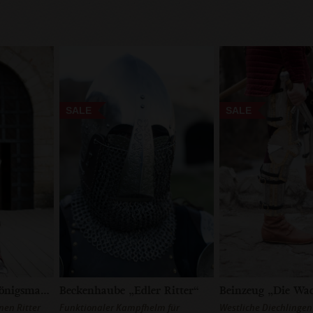
SALE
SALE
Rüstungsset „Der Königsmacher“
Beckenhaube „Edler Ritter“
nen Ritter
Funktionaler Kampfhelm für
Westliche Diechlinge