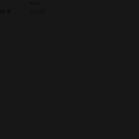
Visier
00 €
714,00 €
639,00 €