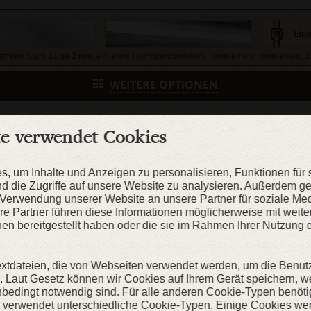
stfreier Stahl 14 ga 2 mm, Polieren: Hochglanzpolieren, Kinnriemen: Kinnriemen, 1
WEITERE OPTIONEN
te verwendet Cookies
, um Inhalte und Anzeigen zu personalisieren, Funktionen für
d die Zugriffe auf unsere Website zu analysieren. Außerdem g
r Verwendung unserer Website an unsere Partner für soziale M
EN SOLLEN?
re Partner führen diese Informationen möglicherweise mit weit
en bereitgestellt haben oder die sie im Rahmen Ihrer Nutzung 
extdateien, die von Webseiten verwendet werden, um die Benut
en. Laut Gesetz können wir Cookies auf Ihrem Gerät speichern, w
KAUFEN
nbedingt notwendig sind. Für alle anderen Cookie-Typen benöti
e verwendet unterschiedliche Cookie-Typen. Einige Cookies we