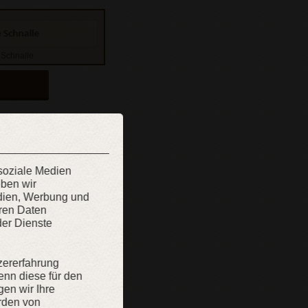
 Schnalle
 soziale Medien
eben wir
edien, Werbung und
eren Daten
der Dienste
zererfahrung
enn diese für den
gen wir Ihre
rden von