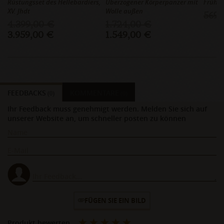
Rüstungsset des Hellebardiers,
Überzogener Körperpanzer mit
Früher
XV. Jhdt
Wolle außen
569,
4.399,00 €
1.724,00 €
3.959,00 €
1.549,00 €
FEEDBACKS
KOMMENTARE
(0)
(0)
Ihr Feedback muss genehmigt werden. Melden Sie sich auf
unserer Website an, um schneller posten zu können
FÜGEN SIE EIN BILD
Produkt bewerten