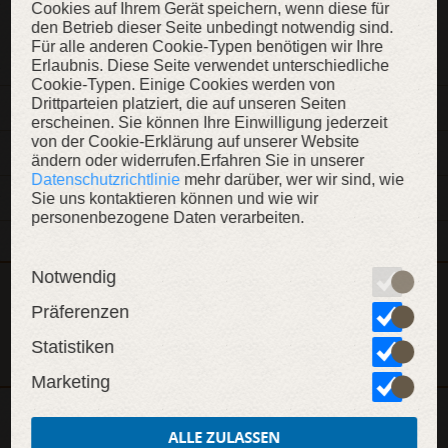
Cookies auf Ihrem Gerät speichern, wenn diese für
den Betrieb dieser Seite unbedingt notwendig sind.
ZUR WUNSCHLISTE
Für alle anderen Cookie-Typen benötigen wir Ihre
Erlaubnis. Diese Seite verwendet unterschiedliche
Cookie-Typen. Einige Cookies werden von
Drittparteien platziert, die auf unseren Seiten
BESCHREIBUNG
erscheinen. Sie können Ihre Einwilligung jederzeit
von der Cookie-Erklärung auf unserer Website
MATERIALIEN
ändern oder widerrufen.Erfahren Sie in unserer
Datenschutzrichtlinie
mehr darüber, wer wir sind, wie
MERKMALE
Sie uns kontaktieren können und wie wir
personenbezogene Daten verarbeiten.
Notwendig
Dieser Artikel ist Teil der Kollektion „Moderne Schwertkunst:
Präferenzen
KOLLEKTION ANZEIGEN
Leichtstahl“
Statistiken
Marketing
ALLE ZULASSEN
WEITERE INHALTE