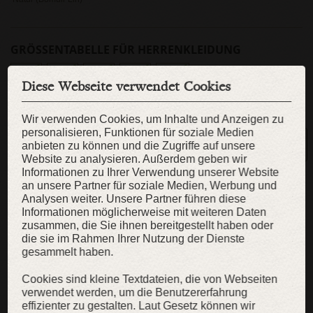
GRÖSSENTABELLE FÜR HERRENKLEIDUNG
S
M
L
XL
XXL
Diese Webseite verwendet Cookies
- Sofort lieferbar
- In 38-52 Tage versandbereit
Wir verwenden Cookies, um Inhalte und Anzeigen zu
personalisieren, Funktionen für soziale Medien
Ihre Größe nicht da?
anbieten zu können und die Zugriffe auf unsere
Dann fertigen wir alles nach Maß
Website zu analysieren. Außerdem geben wir
Informationen zu Ihrer Verwendung unserer Website
an unsere Partner für soziale Medien, Werbung und
Analysen weiter. Unsere Partner führen diese
​GRÖSSENTABELLE
Informationen möglicherweise mit weiteren Daten
PFLEGEHINWEISE
zusammen, die Sie ihnen bereitgestellt haben oder
die sie im Rahmen Ihrer Nutzung der Dienste
gesammelt haben.
KAUFEN
Cookies sind kleine Textdateien, die von Webseiten
verwendet werden, um die Benutzererfahrung
effizienter zu gestalten. Laut Gesetz können wir