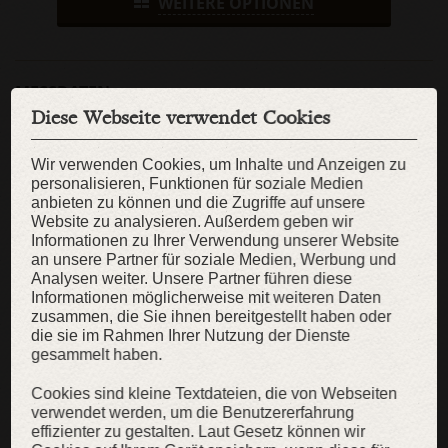
WEITERE OPTIONEN
MESSDATEN
Diese Webseite verwendet Cookies
Knöchel:
Spann:
cm
cm
Wir verwenden Cookies, um Inhalte und Anzeigen zu
Herrengröße:
Fußlänge:
personalisieren, Funktionen für soziale Medien
anbieten zu können und die Zugriffe auf unsere
cm
Website zu analysieren. Außerdem geben wir
Fußballen-Umfang:
Schräger Rist:
Informationen zu Ihrer Verwendung unserer Website
an unsere Partner für soziale Medien, Werbung und
cm
cm
Analysen weiter. Unsere Partner führen diese
Informationen möglicherweise mit weiteren Daten
WIE SIE SICH MESSEN SOLLEN?
zusammen, die Sie ihnen bereitgestellt haben oder
die sie im Rahmen Ihrer Nutzung der Dienste
gesammelt haben.
KAUFEN
Cookies sind kleine Textdateien, die von Webseiten
verwendet werden, um die Benutzererfahrung
effizienter zu gestalten. Laut Gesetz können wir