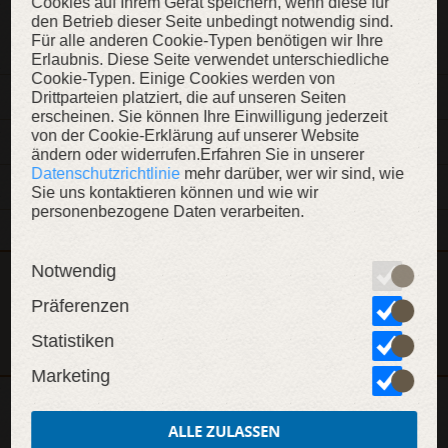
Cookies auf Ihrem Gerät speichern, wenn diese für
ZUR WUNSCHLISTE
den Betrieb dieser Seite unbedingt notwendig sind.
Für alle anderen Cookie-Typen benötigen wir Ihre
Erlaubnis. Diese Seite verwendet unterschiedliche
Cookie-Typen. Einige Cookies werden von
BESCHREIBUNG
Drittparteien platziert, die auf unseren Seiten
erscheinen. Sie können Ihre Einwilligung jederzeit
von der Cookie-Erklärung auf unserer Website
MATERIALIEN
ändern oder widerrufen.Erfahren Sie in unserer
Datenschutzrichtlinie
mehr darüber, wer wir sind, wie
EIGENSCHAFTEN
Sie uns kontaktieren können und wie wir
personenbezogene Daten verarbeiten.
Notwendig
Dieser Artikel ist Teil der Kollektion „Gotischer Ritter“
Präferenzen
KOLLEKTION ANZEIGEN
Statistiken
Marketing
WEITERE INHALTE
ALLE ZULASSEN