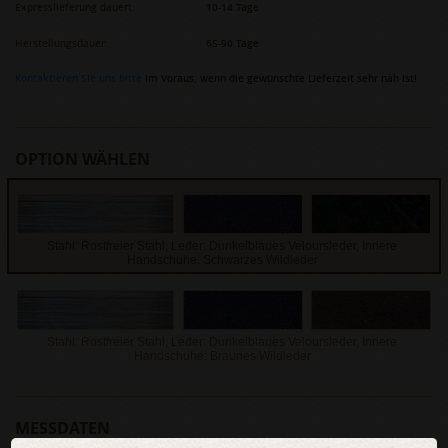
Expresslieferung dauert:
10-14 Tage
Herstellungsdauer:
65-90 Tage
Kontaktieren Sie uns bitte
im Voraus, wenn die gewünschte Lieferzeit sehr nah ist!
OPTION WÄHLEN
Stahl: Rostfreier Stahl, Leder: Dunkelblaues Veloursleder, Innere
Handschuhe: Schwarzes Wildleder
Stahl: Rostfreier Stahl, Leder: Dunkelblaues Veloursleder, Innere
Handschuhe: Braunes Wildleder
MESSDATEN