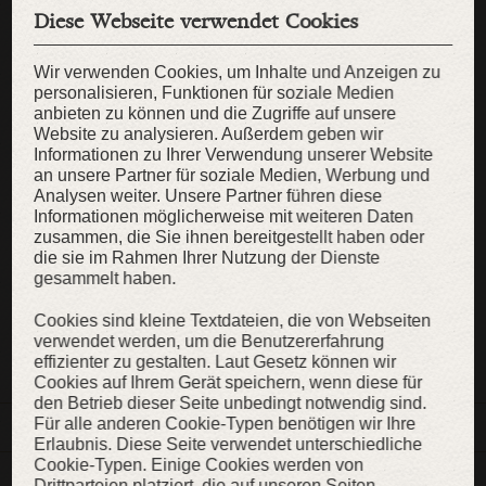
Handgelenk/Ellbogen:
Länge der Handfläche:
Diese Webseite verwendet Cookies
cm
cm
Handumfang:
Wir verwenden Cookies, um Inhalte und Anzeigen zu
personalisieren, Funktionen für soziale Medien
cm
anbieten zu können und die Zugriffe auf unsere
Website zu analysieren. Außerdem geben wir
WIE SIE SICH MESSEN SOLLEN?
Informationen zu Ihrer Verwendung unserer Website
PFLEGEHINWEISE
an unsere Partner für soziale Medien, Werbung und
Analysen weiter. Unsere Partner führen diese
Informationen möglicherweise mit weiteren Daten
zusammen, die Sie ihnen bereitgestellt haben oder
KAUFEN
die sie im Rahmen Ihrer Nutzung der Dienste
gesammelt haben.
Cookies sind kleine Textdateien, die von Webseiten
verwendet werden, um die Benutzererfahrung
ZUR WUNSCHLISTE
effizienter zu gestalten. Laut Gesetz können wir
Cookies auf Ihrem Gerät speichern, wenn diese für
den Betrieb dieser Seite unbedingt notwendig sind.
Für alle anderen Cookie-Typen benötigen wir Ihre
BESCHREIBUNG
Erlaubnis. Diese Seite verwendet unterschiedliche
Cookie-Typen. Einige Cookies werden von
MATERIALIEN UND DETAILS
Drittparteien platziert, die auf unseren Seiten