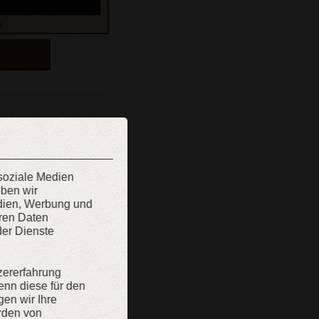
e
Brustumfang:
cm
 soziale Medien
Hüften:
eben wir
cm
edien, Werbung und
eren Daten
Handgelenk:
der Dienste
cm
zererfahrung
enn diese für den
gen wir Ihre
rden von