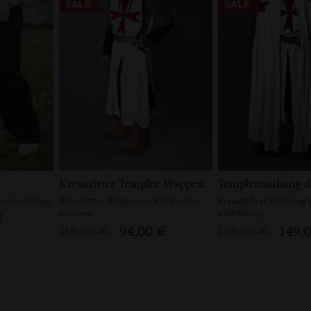
SALE
SALE
Kreuzritter Templer Wappenrock
Templerumhang de
aumwollhose
Kreuzritter Wappenrock mit roten
Kreuzfahrer-Umhang 
Kreuzen
und Kreuze
€
119,00 €
94,00 €
189,00 €
149,