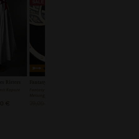
SALE
s Ritters
Fantasy Mittelalter Gürteltasche
mit Kapuze
Fantasy Gürteltasche mit
Messingplatte
00 €
79,00 €
59,00 €