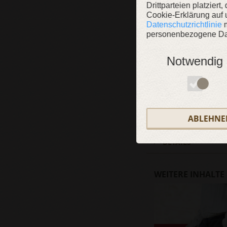
Drittparteien platziert
Cookie-Erklärung auf 
Datenschutzrichtlinie
m
personenbezogene Dat
Notwendig
BESCHREIBUNG
ABLEHNE
MATERIALEN
DETAILS
WEITERE INHALTE