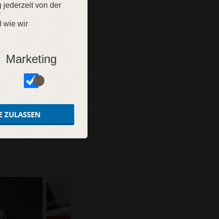
g jederzeit von der
r
 wie wir
Marketing
E ZULASSEN