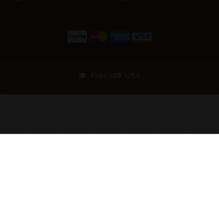
France
USA