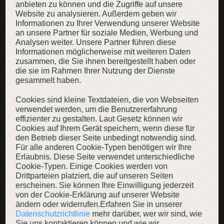
anbieten zu können und die Zugriffe auf unsere
Website zu analysieren. Außerdem geben wir
Informationen zu Ihrer Verwendung unserer Website
an unsere Partner für soziale Medien, Werbung und
Analysen weiter. Unsere Partner führen diese
Informationen möglicherweise mit weiteren Daten
zusammen, die Sie ihnen bereitgestellt haben oder
die sie im Rahmen Ihrer Nutzung der Dienste
Eleganz, Schick und Stil sind als Stiche des zarten Iris-Bildes
gesammelt haben.
verflochten. Eine subtile Eleganz und reine Schönheit.
Cookies sind kleine Textdateien, die von Webseiten
Wir haben dazu auch eine bescheidene Version ohne
verwendet werden, um die Benutzererfahrung
Handstickerei auf dem Rücken, aber es erbt alle anderen
effizienter zu gestalten. Laut Gesetz können wir
erstaunlichen Details, wie mit Wolle bedeckte Knöpfe und
Cookies auf Ihrem Gerät speichern, wenn diese für
handgemachte Wollschlaufen, die einer Husarenuniform ähneln.
den Betrieb dieser Seite unbedingt notwendig sind.
Für alle anderen Cookie-Typen benötigen wir Ihre
Erlaubnis. Diese Seite verwendet unterschiedliche
Cookie-Typen. Einige Cookies werden von
Drittparteien platziert, die auf unseren Seiten
erscheinen. Sie können Ihre Einwilligung jederzeit
von der Cookie-Erklärung auf unserer Website
ändern oder widerrufen.Erfahren Sie in unserer
Datenschutzrichtlinie
mehr darüber, wer wir sind, wie
Sie uns kontaktieren können und wie wir