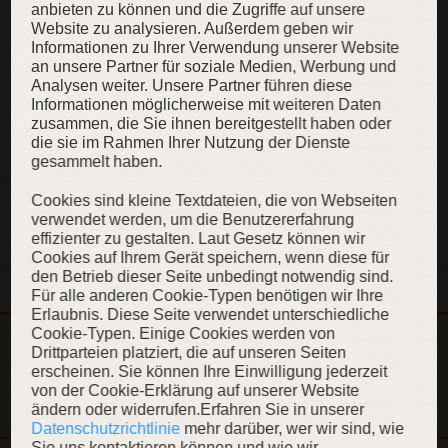
anbieten zu können und die Zugriffe auf unsere
Website zu analysieren. Außerdem geben wir
KAUFEN
Informationen zu Ihrer Verwendung unserer Website
an unsere Partner für soziale Medien, Werbung und
Analysen weiter. Unsere Partner führen diese
Informationen möglicherweise mit weiteren Daten
zusammen, die Sie ihnen bereitgestellt haben oder
ZUR WUNSCHLISTE
die sie im Rahmen Ihrer Nutzung der Dienste
gesammelt haben.
Cookies sind kleine Textdateien, die von Webseiten
BESCHREIBUNG
verwendet werden, um die Benutzererfahrung
effizienter zu gestalten. Laut Gesetz können wir
DETAILS
Cookies auf Ihrem Gerät speichern, wenn diese für
den Betrieb dieser Seite unbedingt notwendig sind.
Für alle anderen Cookie-Typen benötigen wir Ihre
Erlaubnis. Diese Seite verwendet unterschiedliche
Cookie-Typen. Einige Cookies werden von
Dieser Artikel ist Teil der Kollektion „Edler Ritter“
Drittparteien platziert, die auf unseren Seiten
erscheinen. Sie können Ihre Einwilligung jederzeit
KOLLEKTION ANZEIGEN
von der Cookie-Erklärung auf unserer Website
ändern oder widerrufen.Erfahren Sie in unserer
Datenschutzrichtlinie
mehr darüber, wer wir sind, wie
Sie uns kontaktieren können und wie wir