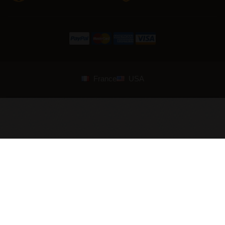
France
USA