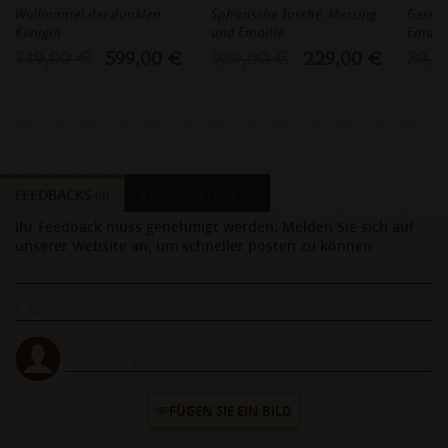
Wollmantel der dunklen
Sphärische Tasche, Messing
Geschw
Königin
und Emaille
Emaill
749,00 €
599,00 €
289,00 €
229,00 €
39,0
FEEDBACKS
KOMMENTARE
(0)
(0)
Ihr Feedback muss genehmigt werden. Melden Sie sich auf
unserer Website an, um schneller posten zu können
FÜGEN SIE EIN BILD