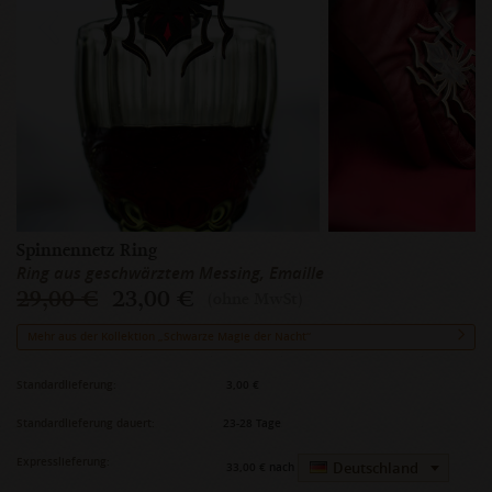
Spinnennetz Ring
Ring aus geschwärztem Messing, Emaille
29,00 €
23,00 €
(ohne MwSt)
Mehr aus der Kollektion „Schwarze Magie der Nacht“
Standardlieferung:
3,00 €
Standardlieferung dauert:
23-28 Tage
Expresslieferung:
Deutschland
33,00 €
nach