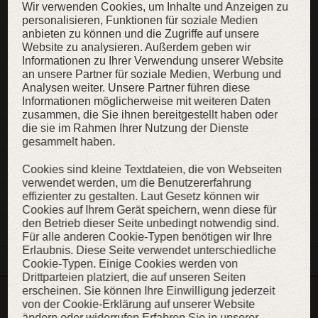
Wir verwenden Cookies, um Inhalte und Anzeigen zu
personalisieren, Funktionen für soziale Medien
KAUFEN
anbieten zu können und die Zugriffe auf unsere
Website zu analysieren. Außerdem geben wir
Informationen zu Ihrer Verwendung unserer Website
an unsere Partner für soziale Medien, Werbung und
ZUR WUNSCHLISTE
Analysen weiter. Unsere Partner führen diese
Informationen möglicherweise mit weiteren Daten
zusammen, die Sie ihnen bereitgestellt haben oder
die sie im Rahmen Ihrer Nutzung der Dienste
BESCHREIBUNG
gesammelt haben.
MATERIALIEN
Cookies sind kleine Textdateien, die von Webseiten
verwendet werden, um die Benutzererfahrung
effizienter zu gestalten. Laut Gesetz können wir
EIGENSCHAFTEN
Cookies auf Ihrem Gerät speichern, wenn diese für
den Betrieb dieser Seite unbedingt notwendig sind.
MASSE
Für alle anderen Cookie-Typen benötigen wir Ihre
Erlaubnis. Diese Seite verwendet unterschiedliche
Cookie-Typen. Einige Cookies werden von
Drittparteien platziert, die auf unseren Seiten
erscheinen. Sie können Ihre Einwilligung jederzeit
Dieser Artikel ist Teil der Kollektion „Schwarze Magie der
von der Cookie-Erklärung auf unserer Website
ändern oder widerrufen.Erfahren Sie in unserer