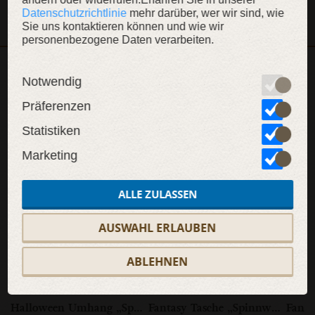
KOLLEKTION ANZEIGEN
Nacht“
Datenschutzrichtlinie
mehr darüber, wer wir sind, wie
Sie uns kontaktieren können und wie wir
personenbezogene Daten verarbeiten.
Notwendig
WEITERE INHALTE
Präferenzen
Statistiken
Marketing
SALE
SALE
SAL
ALLE ZULASSEN
AUSWAHL ERLAUBEN
ABLEHNEN
Halloween Umhang „Spinnwebe“
Fantasy Tasche „Spinnwebe“