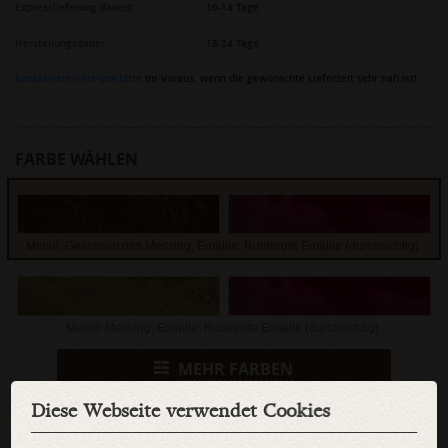
Expresslieferung dauert:
10-14 Tage
Herstellungsdauer:
18-24 Tage
Kontaktieren Sie uns bitte
im Voraus, wenn die gewünschte Lieferzeit sehr nah ist!
FARBE WÄHLEN
Metall: Geschwärztes Messing, Emaille: Rubinrote Emaille (durchsichtig)
Metall: Messing, Emaille: Rubinrote Emaille (durchsichtig)
MEHR FARBEN
Diese Webseite verwendet Cookies