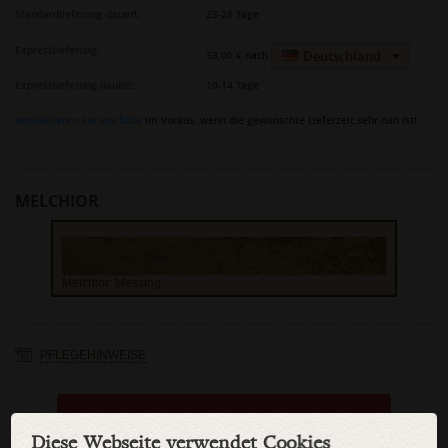
Standardlieferung dauert:
23-28 Tage
Expresslieferung:
Deutschland
33,00 €
nach
Expresslieferung dauert:
10-14 Tage
Kontaktieren Sie uns bitte
im Voraus, wenn die gewünschte Lieferzeit sehr nah ist!
MELCHIOR
Melchior: Messing
PFLEGEHINWEISE
KAUFEN
Diese Webseite verwendet Cookies