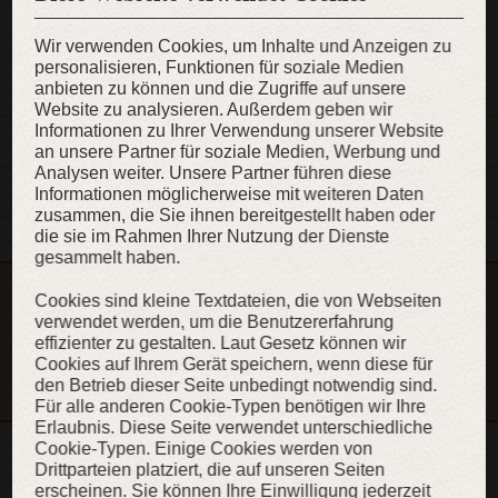
Wir verwenden Cookies, um Inhalte und Anzeigen zu
ZUR WUNSCHLISTE
personalisieren, Funktionen für soziale Medien
anbieten zu können und die Zugriffe auf unsere
Website zu analysieren. Außerdem geben wir
Informationen zu Ihrer Verwendung unserer Website
BESCHREIBUNG
an unsere Partner für soziale Medien, Werbung und
Analysen weiter. Unsere Partner führen diese
MATERIALIEN UND EIGENSCHAFTEN
Informationen möglicherweise mit weiteren Daten
zusammen, die Sie ihnen bereitgestellt haben oder
die sie im Rahmen Ihrer Nutzung der Dienste
gesammelt haben.
Dieser Artikel ist Teil der Kollektion „Die verlorene und
Cookies sind kleine Textdateien, die von Webseiten
gefundene Prinzessin“
verwendet werden, um die Benutzererfahrung
effizienter zu gestalten. Laut Gesetz können wir
KOLLEKTION ANZEIGEN
Cookies auf Ihrem Gerät speichern, wenn diese für
den Betrieb dieser Seite unbedingt notwendig sind.
Für alle anderen Cookie-Typen benötigen wir Ihre
Erlaubnis. Diese Seite verwendet unterschiedliche
Cookie-Typen. Einige Cookies werden von
Drittparteien platziert, die auf unseren Seiten
WEITERE INHALTE
erscheinen. Sie können Ihre Einwilligung jederzeit