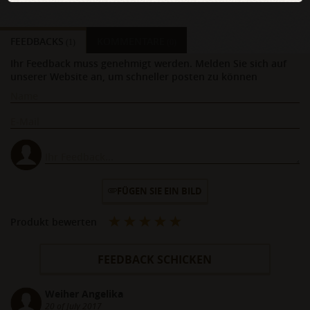
FEEDBACKS
KOMMENTARE
(1)
(0)
Ihr Feedback muss genehmigt werden. Melden Sie sich auf
unserer Website an, um schneller posten zu können
FÜGEN SIE EIN BILD
Produkt bewerten
FEEDBACK SCHICKEN
Weiher Angelika
20 of July 2017