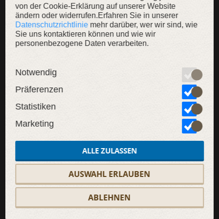
von der Cookie-Erklärung auf unserer Website
ändern oder widerrufen.Erfahren Sie in unserer
Datenschutzrichtlinie
mehr darüber, wer wir sind, wie
Sie uns kontaktieren können und wie wir
personenbezogene Daten verarbeiten.
SALE
SALE
SAL
Notwendig
Präferenzen
Statistiken
Marketing
Kleid „Die gefundene Prinzessin“
Die Weste „Gefundene Prinzessin“
ALLE ZULASSEN
Weißes Mittelalter
Elegante Damenweste aus
Wollma
Hochzeitskleid
Samt
Pelz
AUSWAHL ERLAUBEN
359,00 €
269,00 €
144,00 €
114,00 €
399,
ABLEHNEN