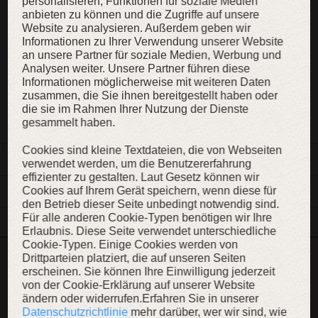
personalisieren, Funktionen für soziale Medien
anbieten zu können und die Zugriffe auf unsere
Website zu analysieren. Außerdem geben wir
Informationen zu Ihrer Verwendung unserer Website
KAUFEN
an unsere Partner für soziale Medien, Werbung und
Analysen weiter. Unsere Partner führen diese
Informationen möglicherweise mit weiteren Daten
zusammen, die Sie ihnen bereitgestellt haben oder
ZUR WUNSCHLISTE
die sie im Rahmen Ihrer Nutzung der Dienste
gesammelt haben.
Cookies sind kleine Textdateien, die von Webseiten
BESCHREIBUNG
verwendet werden, um die Benutzererfahrung
effizienter zu gestalten. Laut Gesetz können wir
Cookies auf Ihrem Gerät speichern, wenn diese für
EIGENSCHAFTEN
den Betrieb dieser Seite unbedingt notwendig sind.
Für alle anderen Cookie-Typen benötigen wir Ihre
Erlaubnis. Diese Seite verwendet unterschiedliche
Cookie-Typen. Einige Cookies werden von
Drittparteien platziert, die auf unseren Seiten
Dieser Artikel ist Teil der Kollektion „König des Ostens“
erscheinen. Sie können Ihre Einwilligung jederzeit
KOLLEKTION ANZEIGEN
von der Cookie-Erklärung auf unserer Website
ändern oder widerrufen.Erfahren Sie in unserer
Datenschutzrichtlinie
mehr darüber, wer wir sind, wie