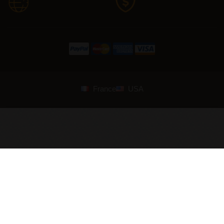
France
USA