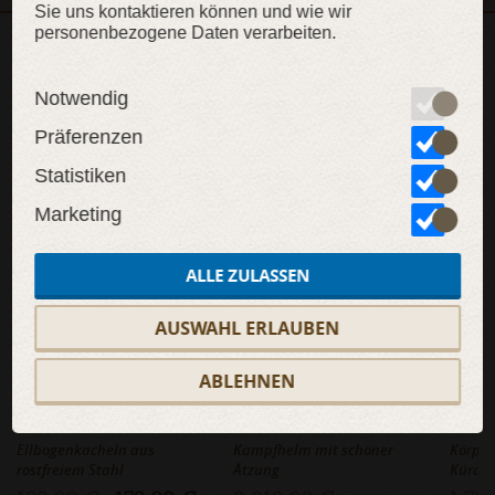
Sie uns kontaktieren können und wie wir
personenbezogene Daten verarbeiten.
WEITERE INHALTE
Notwendig
Präferenzen
Statistiken
SALE
SALE
SAL
Marketing
ALLE ZULASSEN
AUSWAHL ERLAUBEN
ABLEHNEN
Ellbogenkacheln „Prinz des Ostens“
Mittelalter Helm König des Ostens
Ellbogenkacheln aus
Kampfhelm mit schöner
Körper
rostfreiem Stahl
Ätzung
Küras