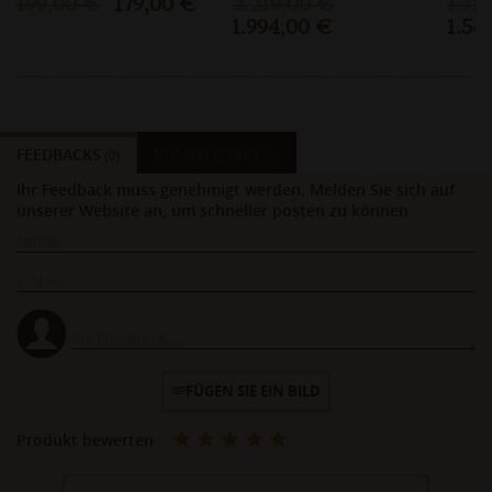
199,00 €
179,00 €
2.219,00 €
1.71
1.994,00 €
1.54
FEEDBACKS
KOMMENTARE
(0)
(0)
Ihr Feedback muss genehmigt werden. Melden Sie sich auf
unserer Website an, um schneller posten zu können
FÜGEN SIE EIN BILD
Produkt bewerten