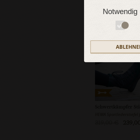
Notwendig
SALE
ABLEHNE
HEMA Sportlederstiefel 
319,00 €
239,0