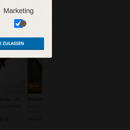
Marketing
SALE
E ZULASSEN
Wikinger Damenschuhe „Kriemhild”
Baumwollsocken, Multipack
en und Wolf
Set aus sortierten einfarbigen
Socken
00 €
30,00 €
23,00 €