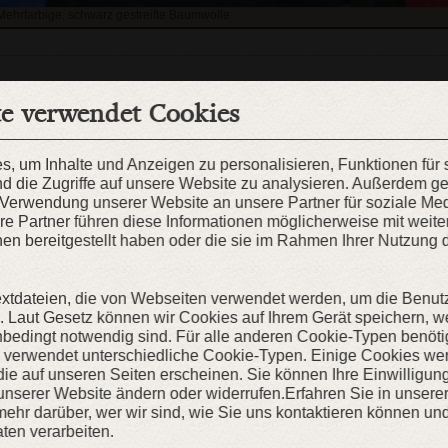
ehrfarbige, schwarz gestreifte Baumwolle
te verwendet Cookies
KAUFEN
, um Inhalte und Anzeigen zu personalisieren, Funktionen für
d die Zugriffe auf unsere Website zu analysieren. Außerdem g
ZUR WUNSCHLISTE
r Verwendung unserer Website an unsere Partner für soziale M
re Partner führen diese Informationen möglicherweise mit weit
en bereitgestellt haben oder die sie im Rahmen Ihrer Nutzung 
extdateien, die von Webseiten verwendet werden, um die Benut
en. Laut Gesetz können wir Cookies auf Ihrem Gerät speichern, w
nbedingt notwendig sind. Für alle anderen Cookie-Typen benöti
e verwendet unterschiedliche Cookie-Typen. Einige Cookies we
, die auf unseren Seiten erscheinen. Sie können Ihre Einwilligun
unserer Website ändern oder widerrufen.Erfahren Sie in unsere
ehr darüber, wer wir sind, wie Sie uns kontaktieren können und
en verarbeiten.