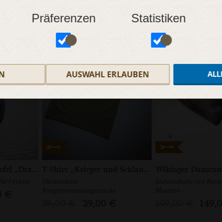
Präferenzen
Statistiken
SALE
SALE
N
AUSWAHL ERLAUBEN
ALL
Schwertkämpfer Stiefel „Drachen”
T-Shirt „Krieger und Schlange”
für Fechter
Ukrainische
Lederschuhe mit Riem
Kriegserinnerungsstücke
Mustern
0 €
39,00 €
29,00 €
199,00 €
149,