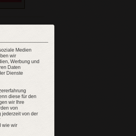
 soziale Medien
eben wir
edien, Werbung und
eren Daten
der Dienste
zererfahrung
enn diese für den
gen wir Ihre
rden von
g jederzeit von der
r
 wie wir