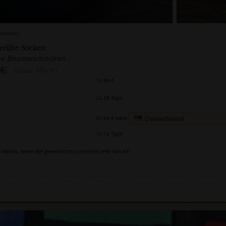
edbacks)
treifte Socken
ohe Baumwollsocken
 €
(ohne MwSt)
10,00 €
23-28 Tage
Deutschland
37,00 €
nach
10-14 Tage
Voraus, wenn die gewünschte Lieferzeit sehr nah ist!