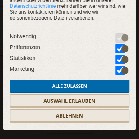
ändern oder widerrufen.Erfahren Sie in unserer
Datenschutzrichtlinie
mehr darüber, wer wir sind, wie
Sie uns kontaktieren können und wie wir
MATERIAL
personenbezogene Daten verarbeiten.
ABMESSUNGEN
Notwendig
MERKMALE
Präferenzen
Statistiken
FEEDBACKS
KOMMENTARE
(0)
(0)
Marketing
Ihr Feedback muss genehmigt werden. Melden Sie sich auf
unserer Website an, um schneller posten zu können
ALLE ZULASSEN
AUSWAHL ERLAUBEN
ABLEHNEN
FÜGEN SIE EIN BILD