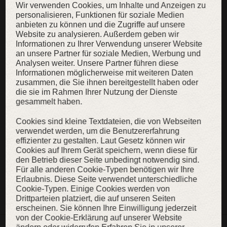
Wir verwenden Cookies, um Inhalte und Anzeigen zu
personalisieren, Funktionen für soziale Medien
Kontaktieren Sie uns bitte
im Voraus, wenn die gewünschte Lieferzeit sehr nah ist!
anbieten zu können und die Zugriffe auf unsere
Website zu analysieren. Außerdem geben wir
Informationen zu Ihrer Verwendung unserer Website
an unsere Partner für soziale Medien, Werbung und
HAUPTMATERIAL
Analysen weiter. Unsere Partner führen diese
Informationen möglicherweise mit weiteren Daten
zusammen, die Sie ihnen bereitgestellt haben oder
die sie im Rahmen Ihrer Nutzung der Dienste
Hauptmaterial: Schaumstoff
gesammelt haben.
Cookies sind kleine Textdateien, die von Webseiten
verwendet werden, um die Benutzererfahrung
effizienter zu gestalten. Laut Gesetz können wir
KAUFEN
Cookies auf Ihrem Gerät speichern, wenn diese für
den Betrieb dieser Seite unbedingt notwendig sind.
Für alle anderen Cookie-Typen benötigen wir Ihre
Erlaubnis. Diese Seite verwendet unterschiedliche
ZUR WUNSCHLISTE
Cookie-Typen. Einige Cookies werden von
Drittparteien platziert, die auf unseren Seiten
erscheinen. Sie können Ihre Einwilligung jederzeit
von der Cookie-Erklärung auf unserer Website
BESCHREIBUNG