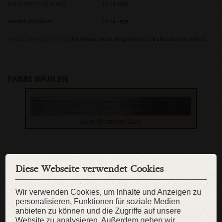
Expresslieferung dauert:
10-14 Tage
Herstellungsdauer:
18-24 Tage
Kontaktieren Sie uns bitte
im Voraus, wenn die gewünschte Lieferzeit sehr nah ist!
FARBE WÄHLEN
Säbel: Rostfreier Stahl
Diese Webseite verwendet Cookies
KAUFEN
Wir verwenden Cookies, um Inhalte und Anzeigen zu
personalisieren, Funktionen für soziale Medien
ZUR WUNSCHLISTE
anbieten zu können und die Zugriffe auf unsere
Website zu analysieren. Außerdem geben wir