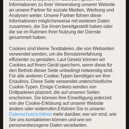
Informationen zu Ihrer Verwendung unserer Website
an unsere Partner für soziale Medien, Werbung und
BESCHREIBUNG
Analysen weiter. Unsere Partner führen diese
Informationen möglicherweise mit weiteren Daten
zusammen, die Sie ihnen bereitgestellt haben oder
MATERIALIEN
die sie im Rahmen Ihrer Nutzung der Dienste
gesammelt haben.
EIGENSCHAFTEN
Cookies sind kleine Textdateien, die von Webseiten
MESSUNGEN
verwendet werden, um die Benutzererfahrung
effizienter zu gestalten. Laut Gesetz können wir
Cookies auf Ihrem Gerät speichern, wenn diese für
den Betrieb dieser Seite unbedingt notwendig sind.
Für alle anderen Cookie-Typen benötigen wir Ihre
Dieser Artikel ist Teil der Kollektion „König des Ostens“
Erlaubnis. Diese Seite verwendet unterschiedliche
Cookie-Typen. Einige Cookies werden von
KOLLEKTION ANZEIGEN
Drittparteien platziert, die auf unseren Seiten
erscheinen. Sie können Ihre Einwilligung jederzeit
von der Cookie-Erklärung auf unserer Website
ändern oder widerrufen.Erfahren Sie in unserer
Datenschutzrichtlinie
mehr darüber, wer wir sind, wie
Sie uns kontaktieren können und wie wir
WEITERE INHALTE
personenbezogene Daten verarbeiten.