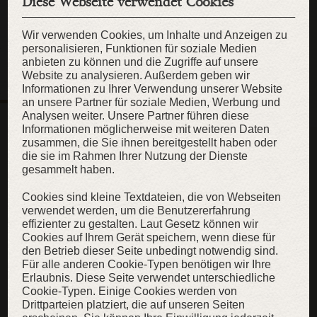
Diese Webseite verwendet Cookies
per E-Mail an
contact@armstreet.de
Wir verwenden Cookies, um Inhalte und Anzeigen zu
personalisieren, Funktionen für soziale Medien
anbieten zu können und die Zugriffe auf unsere
Website zu analysieren. Außerdem geben wir
Informationen zu Ihrer Verwendung unserer Website
an unsere Partner für soziale Medien, Werbung und
KOMMENTARE
Analysen weiter. Unsere Partner führen diese
(0)
Informationen möglicherweise mit weiteren Daten
*Ihr Kommentar wird nach der Genehmigung sichtbar sein..
zusammen, die Sie ihnen bereitgestellt haben oder
Bitte
melden Sie sich an
oder
registrieren Sie sich
um
die sie im Rahmen Ihrer Nutzung der Dienste
Kommentare ohne Zensierung zu posten.
gesammelt haben.
Cookies sind kleine Textdateien, die von Webseiten
verwendet werden, um die Benutzererfahrung
effizienter zu gestalten. Laut Gesetz können wir
Cookies auf Ihrem Gerät speichern, wenn diese für
den Betrieb dieser Seite unbedingt notwendig sind.
Für alle anderen Cookie-Typen benötigen wir Ihre
Erlaubnis. Diese Seite verwendet unterschiedliche
FÜGEN SIE EIN BILD
Cookie-Typen. Einige Cookies werden von
Drittparteien platziert, die auf unseren Seiten