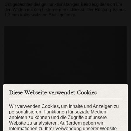
Gut gedachtes design, funktionsfähiges Beinzeug der sich um
den Waden mit den Lederriemen schliesst. Der Rüstung ist aus
1,3 mm kaltgewalztem Stahl gefertigt.
Diese Webseite verwendet Cookies
Wir verwenden Cookies, um Inhalte und Anzeigen zu
personalisieren, Funktionen für soziale Medien
anbieten zu können und die Zugriffe auf unsere
Website zu analysieren. Außerdem geben wir
Informationen zu Ihrer Verwendung unserer Website