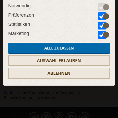
KOMMENTARE
(0)
Notwendig
*Ihr Kommentar wird nach der Genehmigung sichtbar sein..
Präferenzen
Bitte
melden Sie sich an
oder
registrieren Sie sich
um
Kommentare ohne Zensierung zu posten.
Statistiken
Marketing
ALLE ZULASSEN
AUSWAHL ERLAUBEN
FÜGEN SIE EIN BILD
ABLEHNEN
KOMMENTAR HINZUFÜGEN
Über neue Kommentare zur Post möchte
Benachrichtigungen erhalten