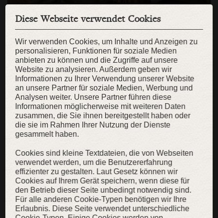
Diese Webseite verwendet Cookies
Wikinger Gewänder und Accessoires
Wir verwenden Cookies, um Inhalte und Anzeigen zu
personalisieren, Funktionen für soziale Medien
6. Spaß
. Ein mittelalterliches Fest, Musik und Tanzen und
frische Speisen machen die Feier zum Erfolg! Lassen Sie jeden
anbieten zu können und die Zugriffe auf unsere
neuen Gast als Herzöge und Grafen durch den königlichen
Website zu analysieren. Außerdem geben wir
Herold berechtigen und dann in die Atmosphäre des Mittelalters
Informationen zu Ihrer Verwendung unserer Website
stürzen. Bei der Karnevalshochzeit werden Ihre Eingeladenen
an unsere Partner für soziale Medien, Werbung und
von Anfang an amüsiert, bis die komplette Erschöpfung mit
Analysen weiter. Unsere Partner führen diese
Freude, Theateraufführungen, Ritterturnier, Wahrsagerei, Shows
Informationen möglicherweise mit weiteren Daten
von Zauberern, Jongleuren und Jestern, leuchtenden Farben
zusammen, die Sie ihnen bereitgestellt haben oder
und Lachen. Der Bräutigam-Prinz geht durch eine Reihe von
die sie im Rahmen Ihrer Nutzung der Dienste
fantastischen Äußerungen, um seine Prinzessin zu finden und
gesammelt haben.
zu entlassen. Natürlich endet alles gut, wie es immer in
Märchen passiert, und ein fabelhaftes mittelalterliches
Cookies sind kleine Textdateien, die von Webseiten
Abendessen krönt die Party und bringt Sie an die Spitze der
verwendet werden, um die Benutzererfahrung
gastronomischen Zufriedenheit.
effizienter zu gestalten. Laut Gesetz können wir
Cookies auf Ihrem Gerät speichern, wenn diese für
den Betrieb dieser Seite unbedingt notwendig sind.
Für alle anderen Cookie-Typen benötigen wir Ihre
Erlaubnis. Diese Seite verwendet unterschiedliche
Cookie-Typen. Einige Cookies werden von