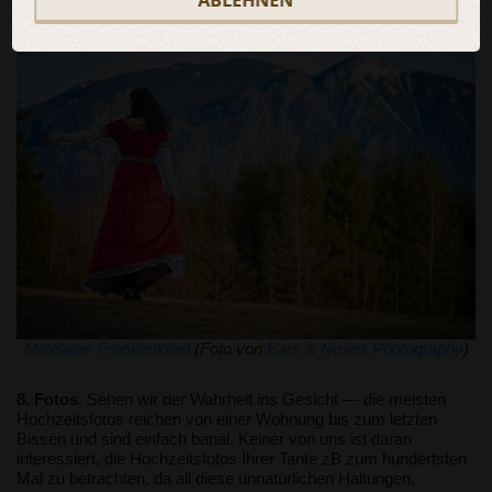
ABLEHNEN
Mittelalter Frankenkleid
(Foto von
Ears & Noses Photography
)
8. Fotos
. Sehen wir der Wahrheit ins Gesicht — die meisten
Hochzeitsfotos reichen von einer Wohnung bis zum letzten
Bissen und sind einfach banal. Keiner von uns ist daran
interessiert, die Hochzeitsfotos Ihrer Tante zB zum hundertsten
Mal zu betrachten, da all diese unnatürlichen Haltungen,