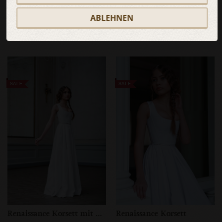
Gewand „Renaissance Erinnerung”
Ring „Renaissance Erinnerung”
Renaissance-Kostüm für
Messingring mit emaillierten
ABLEHNEN
Damen, 4-teilig
Akzenten
975,00 €
779,00 €
29,00 €
23,00 €
SALE
SALE
Renaissance Korsett mit Rock
Renaissance Korsett