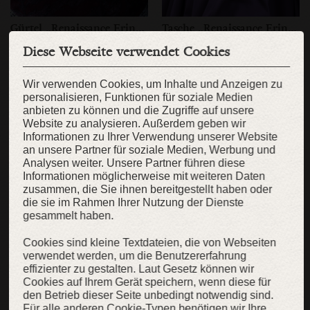
Gürtel „Renaissance Erinnerung”
Tasche „Renaissance Erinnerung”
Geprägter Ledergürtel mit
Wildledertasche mit Messing
Diese Webseite verwendet Cookies
Metallakzenten
und Emaille
99,00 €
79,00 €
179,00 €
139,00 €
Wir verwenden Cookies, um Inhalte und Anzeigen zu
personalisieren, Funktionen für soziale Medien
anbieten zu können und die Zugriffe auf unsere
Website zu analysieren. Außerdem geben wir
Informationen zu Ihrer Verwendung unserer Website
SALE
SALE
an unsere Partner für soziale Medien, Werbung und
Analysen weiter. Unsere Partner führen diese
Informationen möglicherweise mit weiteren Daten
zusammen, die Sie ihnen bereitgestellt haben oder
die sie im Rahmen Ihrer Nutzung der Dienste
gesammelt haben.
Cookies sind kleine Textdateien, die von Webseiten
verwendet werden, um die Benutzererfahrung
effizienter zu gestalten. Laut Gesetz können wir
Cookies auf Ihrem Gerät speichern, wenn diese für
den Betrieb dieser Seite unbedingt notwendig sind.
Für alle anderen Cookie-Typen benötigen wir Ihre