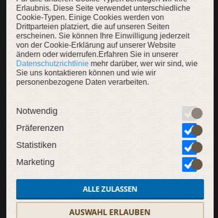
Erlaubnis. Diese Seite verwendet unterschiedliche
Unterhemd „Renaissance Erinnerung”
Schürze „Renaissance Erinnerung”
Cookie-Typen. Einige Cookies werden von
Unterkleid mit einem
Plissierte Schürze aus
Drittparteien platziert, die auf unseren Seiten
eckigen Ausschnitt
feinem Leinen
erscheinen. Sie können Ihre Einwilligung jederzeit
149,00 €
109,00 €
174,00 €
139,00 €
von der Cookie-Erklärung auf unserer Website
ändern oder widerrufen.Erfahren Sie in unserer
Datenschutzrichtlinie
mehr darüber, wer wir sind, wie
Sie uns kontaktieren können und wie wir
personenbezogene Daten verarbeiten.
SALE
SALE
Notwendig
Präferenzen
Statistiken
Marketing
ALLE ZULASSEN
AUSWAHL ERLAUBEN